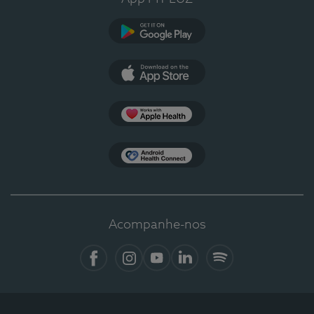
Google Play
App Store
Apple Health
Health Connect
Acompanhe-nos
Facebook
Instagram
YouTube
LinkedIn
Spotify