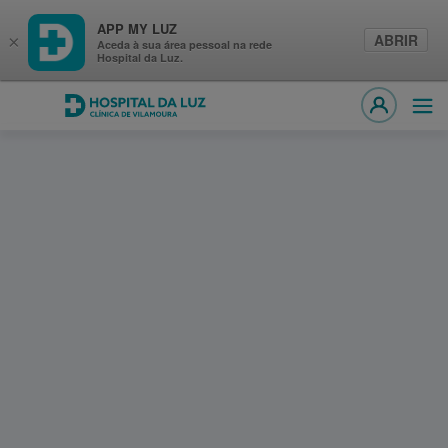
APP MY LUZ
ABRIR
×
Aceda à sua área pessoal na rede
Hospital da Luz.
Hospital da Luz Clínica de Vilamoura
Abri
MY LUZ