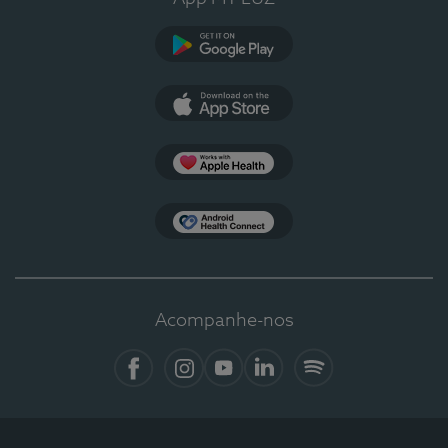
Google Play
App Store
Apple Health
Health Connect
Acompanhe-nos
Facebook
Instagram
YouTube
LinkedIn
Spotify