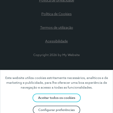
Política de privacidade
Política de Cookies
Termos de utilização
Acessibilidade
Copyright 2026 by My Website
Este website utiliza cookies estritamente necessários, analíticos e de
marketing e publicidade, para lhe oferecer uma boa experiência de
navegação e acesso a todas as funcionalidades.
Aceitar todos os cookies
Configurar preferências