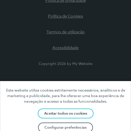
Política de privacidade
Política de Cookies
Termos de utilização
Acessibilidade
Copyright 2026 by My Website
Este website utiliza cookies estritamente necessários, analíticos e de
marketing e publicidade, para lhe oferecer uma boa experiência de
navegação e acesso a todas as funcionalidades.
Aceitar todos os cookies
Configurar preferências