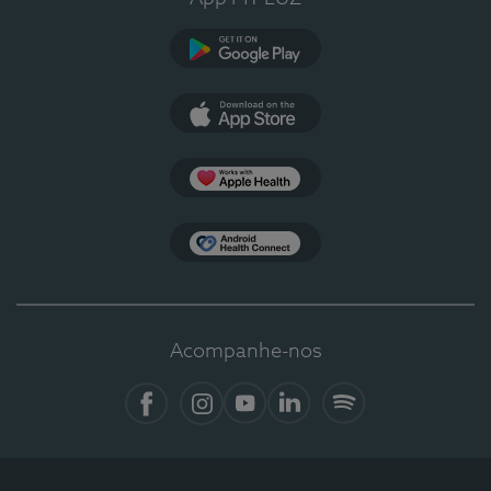
Google Play
App Store
Apple Health
Health Connect
Acompanhe-nos
Facebook
Instagram
YouTube
LinkedIn
Spotify