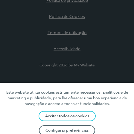
Política de privacidade
Política de Cookies
Termos de utilização
Acessibilidade
Copyright 2026 by My Website
Este website utiliza cookies estritamente necessários, analíticos e de
marketing e publicidade, para lhe oferecer uma boa experiência de
navegação e acesso a todas as funcionalidades.
Aceitar todos os cookies
Configurar preferências