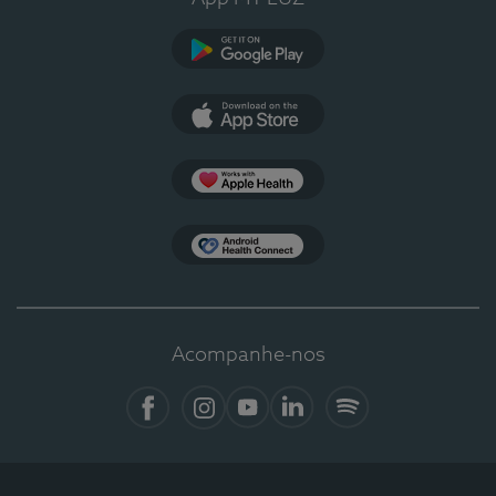
Google Play
App Store
Apple Health
Health Connect
Acompanhe-nos
Facebook
Instagram
YouTube
LinkedIn
Spotify