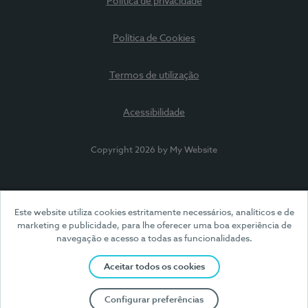
Política de privacidade
Política de Cookies
Termos de utilização
Acessibilidade
Copyright 2026 by My Website
Este website utiliza cookies estritamente necessários, analíticos e de
marketing e publicidade, para lhe oferecer uma boa experiência de
navegação e acesso a todas as funcionalidades.
Aceitar todos os cookies
Configurar preferências