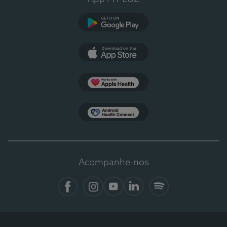
Google Play
App Store
Apple Health
Health Connect
Acompanhe-nos
Facebook
Instagram
YouTube
LinkedIn
Spotify