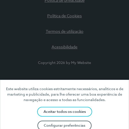
Política de privacidade
Política de Cookies
Termos de utilização
Acessibilidade
Copyright 2026 by My Website
Este website utiliza cookies estritamente necessários, analíticos e de
marketing e publicidade, para lhe oferecer uma boa experiência de
navegação e acesso a todas as funcionalidades.
Aceitar todos os cookies
Configurar preferências