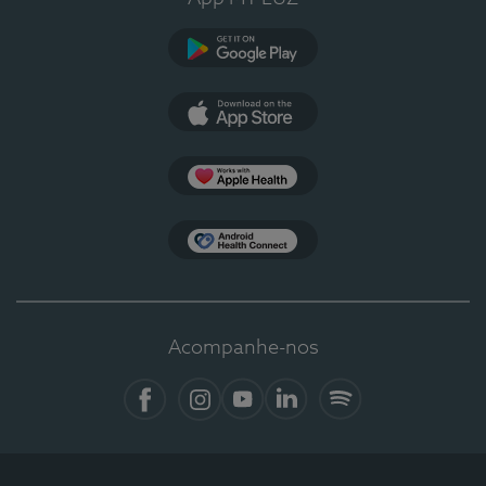
Google Play
App Store
Apple Health
Health Connect
Acompanhe-nos
Facebook
Instagram
YouTube
LinkedIn
Spotify