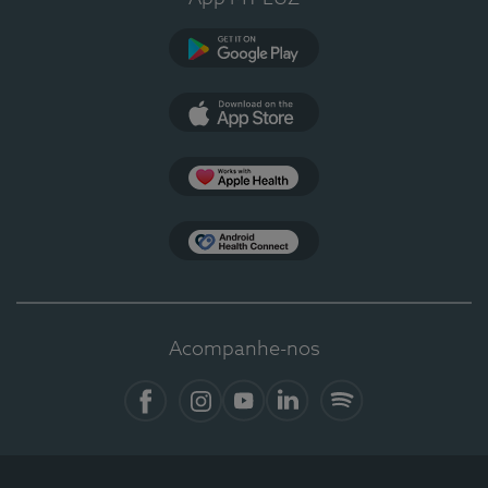
Google Play
App Store
Apple Health
Health Connect
Acompanhe-nos
Facebook
Instagram
YouTube
LinkedIn
Spotify