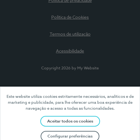
Política de privacidade
Política de Cookies
Termos de utilização
Acessibilidade
Copyright 2026 by My Website
Este website utiliza cookies estritamente necessários, analíticos e de
marketing e publicidade, para lhe oferecer uma boa experiência de
navegação e acesso a todas as funcionalidades.
Aceitar todos os cookies
Configurar preferências