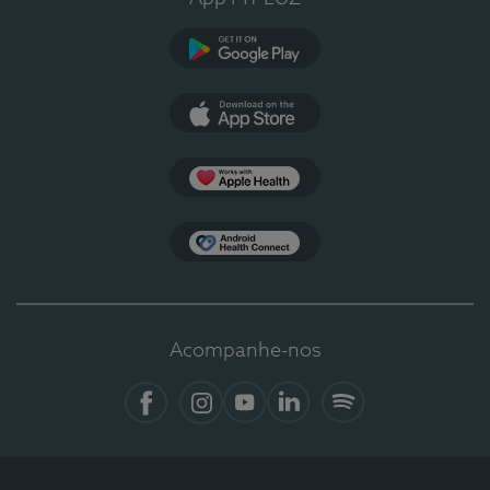
Google Play
App Store
Apple Health
Health Connect
Acompanhe-nos
Facebook
Instagram
YouTube
LinkedIn
Spotify