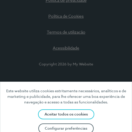
Política de privacidade
Política de Cookies
Termos de utilização
Acessibilidade
Copyright 2026 by My Website
Este website utiliza cookies estritamente necessários, analíticos e de
marketing e publicidade, para lhe oferecer uma boa experiência de
navegação e acesso a todas as funcionalidades.
Aceitar todos os cookies
Configurar preferências