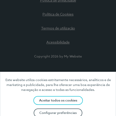
Política de privacidade
Política de Cookies
Termos de utilização
Acessibilidade
Copyright 2026 by My Website
Este website utiliza cookies estritamente necessários, analíticos e de
marketing e publicidade, para lhe oferecer uma boa experiência de
navegação e acesso a todas as funcionalidades.
Aceitar todos os cookies
Configurar preferências