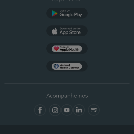
Google Play
App Store
Apple Health
Health Connect
Acompanhe-nos
Facebook
Instagram
YouTube
LinkedIn
Spotify