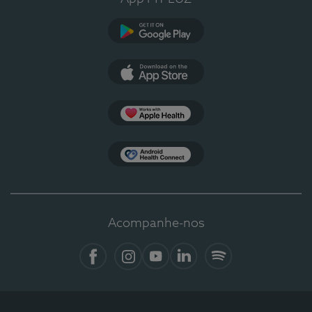
Google Play
App Store
Apple Health
Health Connect
Acompanhe-nos
Facebook
Instagram
YouTube
LinkedIn
Spotify