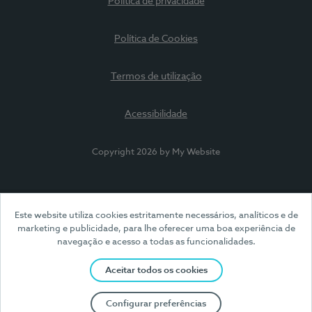
Política de privacidade
Política de Cookies
Termos de utilização
Acessibilidade
Copyright 2026 by My Website
Este website utiliza cookies estritamente necessários, analíticos e de
marketing e publicidade, para lhe oferecer uma boa experiência de
navegação e acesso a todas as funcionalidades.
Aceitar todos os cookies
Configurar preferências