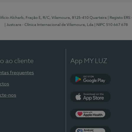
Edifício Alcharb, Fração E, R/C, Vilamoura, 8125-410 Quarteira
| Registo ERS
| Justcare - Clínica Internacional de Vilamoura, Lda
| NIPC 510 667 678
o ao cliente
App MY LUZ
ntas frequentes
ctos
Google Play
cte-nos
App Store
Apple Health