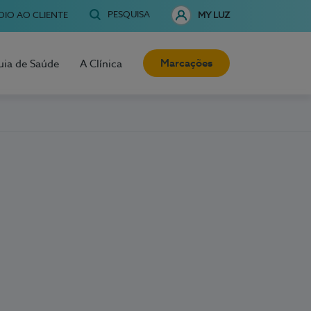
PESQUISA
OIO AO CLIENTE
MY LUZ
Marcações
uia de Saúde
A Clínica