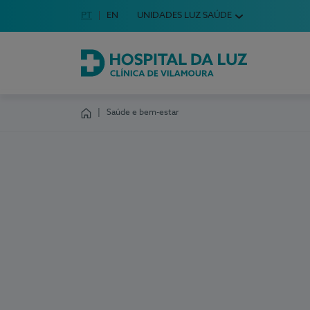
Idioma em Português
PT
English Language
EN
UNIDADES LUZ SAÚDE
Escolha o seu idioma
Hospital da Luz Clínica de Vilamoura
Saúde e bem-estar
Homepage