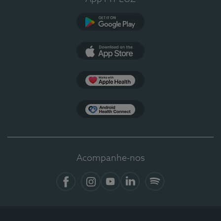
Google Play
App Store
Apple Health
Health Connect
Acompanhe-nos
Facebook
Instagram
YouTube
LinkedIn
Spotify