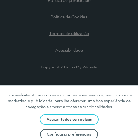
Política de privacidade
Política de Cookies
Termos de utilização
Acessibilidade
Copyright 2026 by My Website
Este website utiliza cookies estritamente necessários, analíticos e de
marketing e publicidade, para lhe oferecer uma boa experiência de
navegação e acesso a todas as funcionalidades.
Aceitar todos os cookies
Configurar preferências