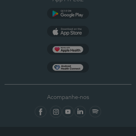
Google Play
App Store
Apple Health
Health Connect
Acompanhe-nos
Facebook
Instagram
YouTube
LinkedIn
Spotify