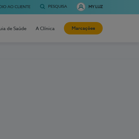
PESQUISA
OIO AO CLIENTE
MY LUZ
Marcações
uia de Saúde
A Clínica