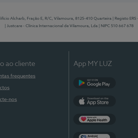
Edifício Alcharb, Fração E, R/C, Vilamoura, 8125-410 Quarteira
| Registo ERS
| Justcare - Clínica Internacional de Vilamoura, Lda
| NIPC 510 667 678
o ao cliente
App MY LUZ
ntas frequentes
ctos
Google Play
cte-nos
App Store
Apple Health