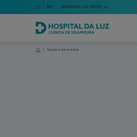
Idioma em Português
PT
English Language
EN
UNIDADES LUZ SAÚDE
Escolha o seu idioma
Hospital da Luz Clínica de Vilamoura
Saúde e bem-estar
Homepage