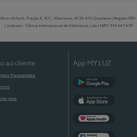
Edifício Alcharb, Fração E, R/C, Vilamoura, 8125-410 Quarteira
| Registo ERS
| Justcare - Clínica Internacional de Vilamoura, Lda
| NIPC 510 667 678
o ao cliente
App MY LUZ
ntas frequentes
ctos
Google Play
cte-nos
App Store
Apple Health