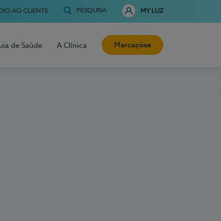
PESQUISA
OIO AO CLIENTE
MY LUZ
Marcações
uia de Saúde
A Clínica