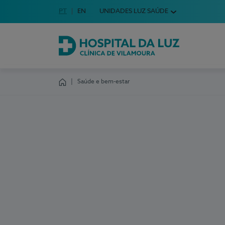
Idioma em Português
PT
English Language
EN
UNIDADES LUZ SAÚDE
Escolha o seu idioma
Hospital da Luz Clínica de Vilamoura
Saúde e bem-estar
Homepage