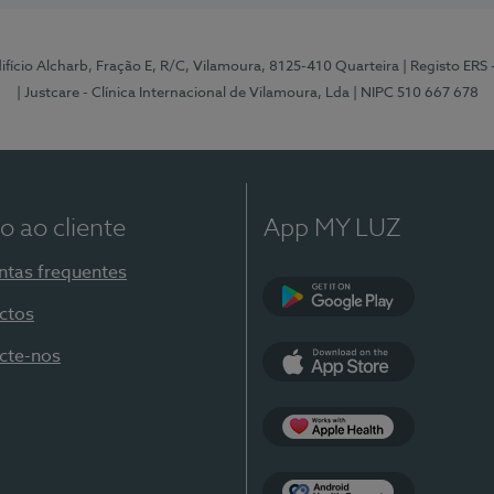
Edifício Alcharb, Fração E, R/C, Vilamoura, 8125-410 Quarteira
| Registo ERS
| Justcare - Clínica Internacional de Vilamoura, Lda
| NIPC 510 667 678
o ao cliente
App MY LUZ
ntas frequentes
ctos
Google Play
cte-nos
App Store
Apple Health