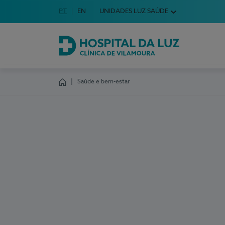
Idioma em Português
PT
English Language
EN
UNIDADES LUZ SAÚDE
Escolha o seu idioma
Hospital da Luz Clínica de Vilamoura
Saúde e bem-estar
Homepage