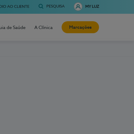
PESQUISA
OIO AO CLIENTE
MY LUZ
Marcações
uia de Saúde
A Clínica