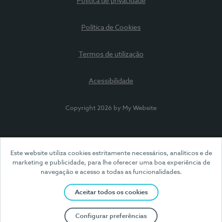
Política de privacidade
Política de Cookies
Termos de utilização
Acessibilidade
Copyright 2026 by My Website
Este website utiliza cookies estritamente necessários, analíticos e de
marketing e publicidade, para lhe oferecer uma boa experiência de
navegação e acesso a todas as funcionalidades.
Aceitar todos os cookies
Configurar preferências