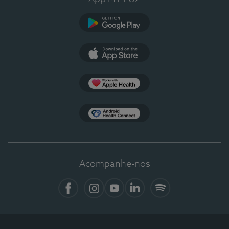
Google Play
App Store
Apple Health
Health Connect
Acompanhe-nos
Facebook
Instagram
YouTube
LinkedIn
Spotify