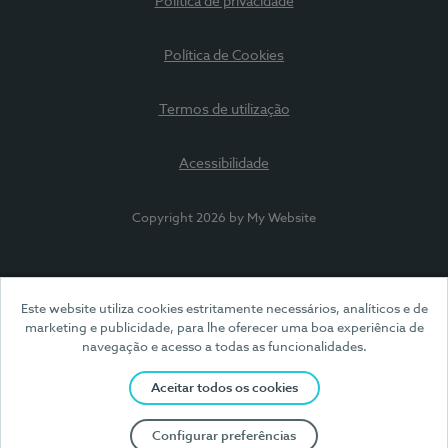
Política de privacidade
Política de Cookies
Termos de utilização
Acessibilidade
Copyright 2026 by My Website
Este website utiliza cookies estritamente necessários, analíticos e de
marketing e publicidade, para lhe oferecer uma boa experiência de
navegação e acesso a todas as funcionalidades.
Aceitar todos os cookies
Configurar preferências