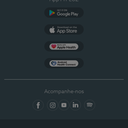
Google Play
App Store
Apple Health
Health Connect
Acompanhe-nos
Facebook
Instagram
YouTube
LinkedIn
Spotify