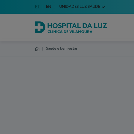
Idioma em Português
PT
English Language
EN
UNIDADES LUZ SAÚDE
Escolha o seu idioma
Hospital da Luz Clínica de Vilamoura
Saúde e bem-estar
Homepage