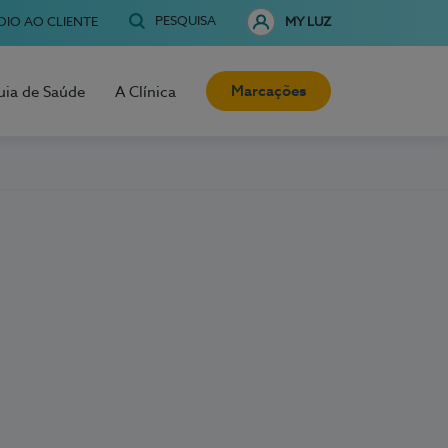
PESQUISA
OIO AO CLIENTE
MY LUZ
Marcações
uia de Saúde
A Clínica