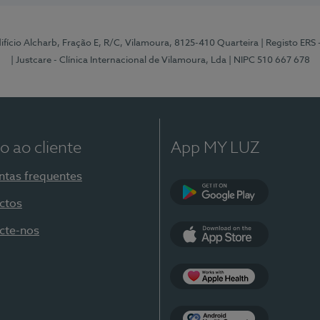
Edifício Alcharb, Fração E, R/C, Vilamoura, 8125-410 Quarteira
| Registo ERS
| Justcare - Clínica Internacional de Vilamoura, Lda
| NIPC 510 667 678
o ao cliente
App MY LUZ
ntas frequentes
ctos
Google Play
cte-nos
App Store
Apple Health