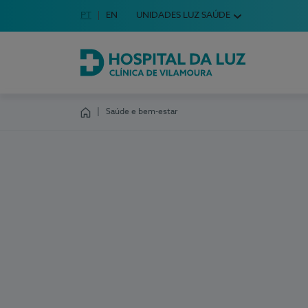
Idioma em Português
PT
English Language
EN
UNIDADES LUZ SAÚDE
Escolha o seu idioma
Hospital da Luz Clínica de Vilamoura
Saúde e bem-estar
Homepage