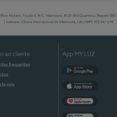
Edifício Alcharb, Fração E, R/C, Vilamoura, 8125-410 Quarteira
| Registo ERS
| Justcare - Clínica Internacional de Vilamoura, Lda
| NIPC 510 667 678
o ao cliente
App MY LUZ
ntas frequentes
ctos
Google Play
cte-nos
App Store
Apple Health