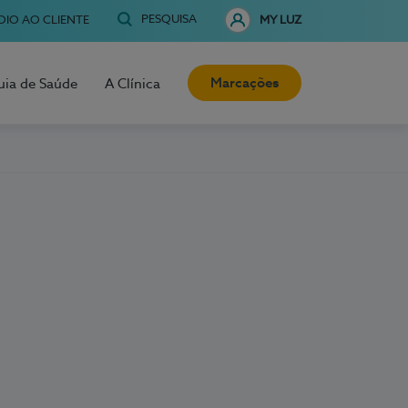
PESQUISA
OIO AO CLIENTE
MY LUZ
Marcações
uia de Saúde
A Clínica