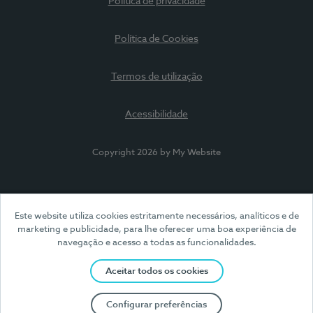
Política de privacidade
Política de Cookies
Termos de utilização
Acessibilidade
Copyright 2026 by My Website
Este website utiliza cookies estritamente necessários, analíticos e de
marketing e publicidade, para lhe oferecer uma boa experiência de
navegação e acesso a todas as funcionalidades.
Aceitar todos os cookies
Configurar preferências