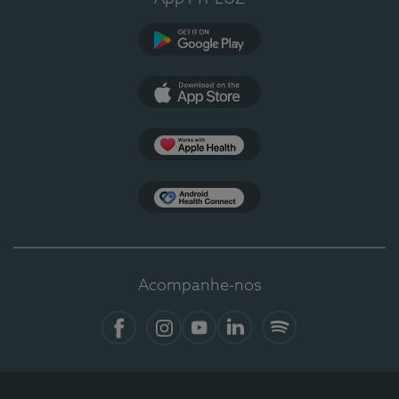
Google Play
App Store
Apple Health
Health Connect
Acompanhe-nos
Facebook
Instagram
YouTube
LinkedIn
Spotify