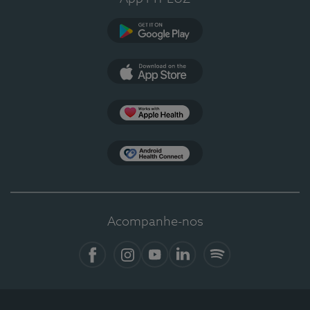
Google Play
App Store
Apple Health
Health Connect
Acompanhe-nos
Facebook
Instagram
YouTube
LinkedIn
Spotify