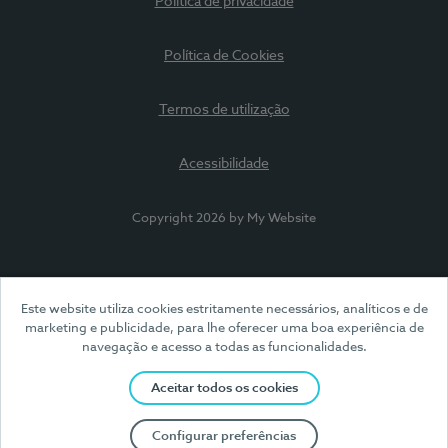
Política de privacidade
Política de Cookies
Termos de utilização
Acessibilidade
Copyright 2026 by My Website
Este website utiliza cookies estritamente necessários, analíticos e de
marketing e publicidade, para lhe oferecer uma boa experiência de
navegação e acesso a todas as funcionalidades.
Aceitar todos os cookies
Configurar preferências