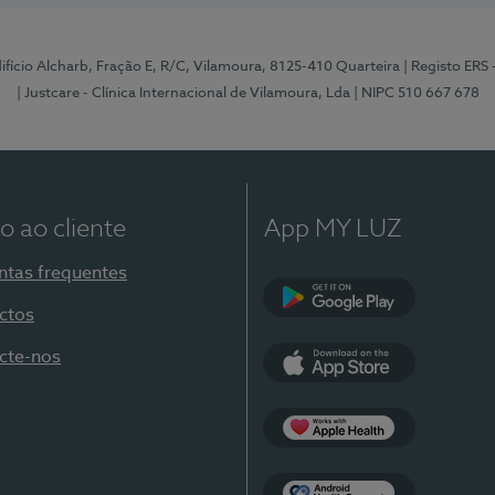
Edifício Alcharb, Fração E, R/C, Vilamoura, 8125-410 Quarteira
| Registo ERS
| Justcare - Clínica Internacional de Vilamoura, Lda
| NIPC 510 667 678
o ao cliente
App MY LUZ
ntas frequentes
ctos
Google Play
cte-nos
App Store
Apple Health