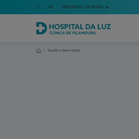
Idioma em Português
PT
English Language
EN
UNIDADES LUZ SAÚDE
Escolha o seu idioma
Hospital da Luz Clínica de Vilamoura
Saúde e bem-estar
Homepage