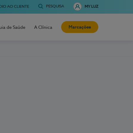
PESQUISA
OIO AO CLIENTE
MY LUZ
Marcações
uia de Saúde
A Clínica