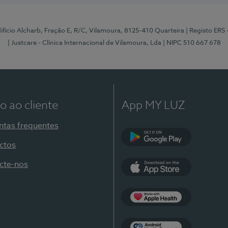
Edifício Alcharb, Fração E, R/C, Vilamoura, 8125-410 Quarteira
| Registo ERS
| Justcare - Clínica Internacional de Vilamoura, Lda
| NIPC 510 667 678
o ao cliente
App MY LUZ
ntas frequentes
ctos
Google Play
cte-nos
App Store
Apple Health