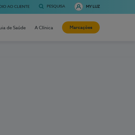
PESQUISA
OIO AO CLIENTE
MY LUZ
Marcações
uia de Saúde
A Clínica