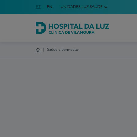
Idioma em Português
PT
English Language
EN
UNIDADES LUZ SAÚDE
Escolha o seu idioma
Hospital da Luz Clínica de Vilamoura
Saúde e bem-estar
Homepage