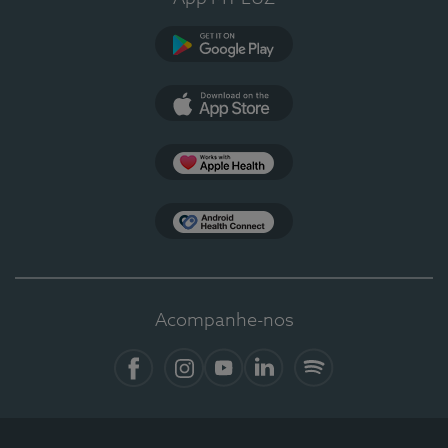
Google Play
App Store
Apple Health
Health Connect
Acompanhe-nos
Facebook
Instagram
YouTube
LinkedIn
Spotify