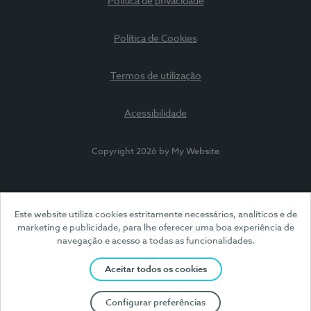
Política de privacidade
Política de Cookies
Termos de utilização
Acessibilidade
Copyright 2026 by My Website
Este website utiliza cookies estritamente necessários, analíticos e de
marketing e publicidade, para lhe oferecer uma boa experiência de
navegação e acesso a todas as funcionalidades.
Aceitar todos os cookies
Configurar preferências