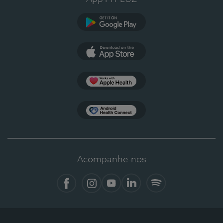
Google Play
App Store
Apple Health
Health Connect
Acompanhe-nos
Facebook
Instagram
YouTube
LinkedIn
Spotify