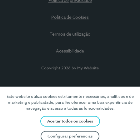
Política de privacidade
Política de Cookies
Termos de utilização
Acessibilidade
Copyright 2026 by My Website
Este website utiliza cookies estritamente necessários, analíticos e de
marketing e publicidade, para lhe oferecer uma boa experiência de
navegação e acesso a todas as funcionalidades.
Aceitar todos os cookies
Configurar preferências