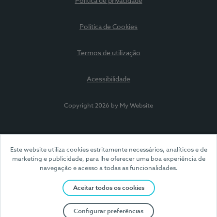
Política de privacidade
Política de Cookies
Termos de utilização
Acessibilidade
Copyright 2026 by My Website
Este website utiliza cookies estritamente necessários, analíticos e de
marketing e publicidade, para lhe oferecer uma boa experiência de
navegação e acesso a todas as funcionalidades.
Aceitar todos os cookies
Configurar preferências