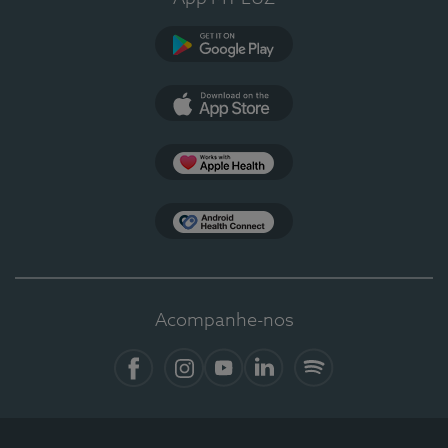
Google Play
App Store
Apple Health
Health Connect
Acompanhe-nos
Facebook
Instagram
YouTube
LinkedIn
Spotify