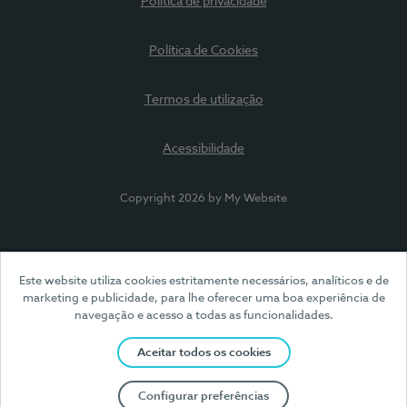
Política de privacidade
Política de Cookies
Termos de utilização
Acessibilidade
Copyright 2026 by My Website
Este website utiliza cookies estritamente necessários, analíticos e de
marketing e publicidade, para lhe oferecer uma boa experiência de
navegação e acesso a todas as funcionalidades.
Aceitar todos os cookies
Configurar preferências