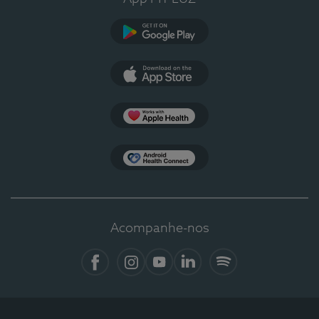
Google Play
App Store
Apple Health
Health Connect
Acompanhe-nos
Facebook
Instagram
YouTube
LinkedIn
Spotify