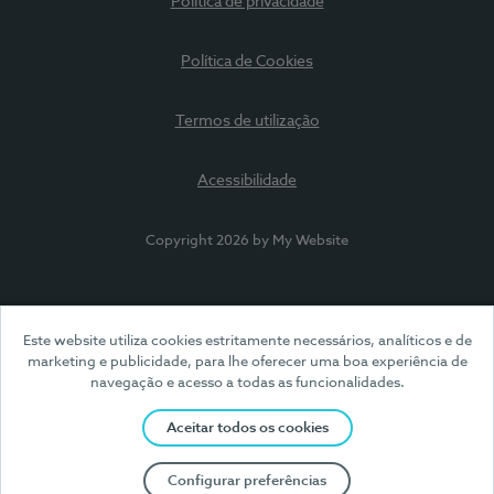
Política de privacidade
Política de Cookies
Termos de utilização
Acessibilidade
Copyright 2026 by My Website
Este website utiliza cookies estritamente necessários, analíticos e de
marketing e publicidade, para lhe oferecer uma boa experiência de
navegação e acesso a todas as funcionalidades.
Aceitar todos os cookies
Configurar preferências