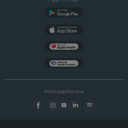
Google Play
App Store
Apple Health
Health Connect
Acompanhe-nos
Facebook
Instagram
YouTube
LinkedIn
Spotify