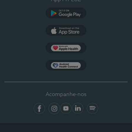
Google Play
App Store
Apple Health
Health Connect
Acompanhe-nos
Facebook
Instagram
YouTube
LinkedIn
Spotify