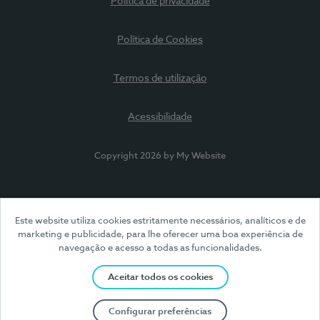
Política de privacidade
Política de Cookies
Termos de utilização
Acessibilidade
Copyright 2026 by My Website
Este website utiliza cookies estritamente necessários, analíticos e de
marketing e publicidade, para lhe oferecer uma boa experiência de
navegação e acesso a todas as funcionalidades.
Aceitar todos os cookies
Configurar preferências