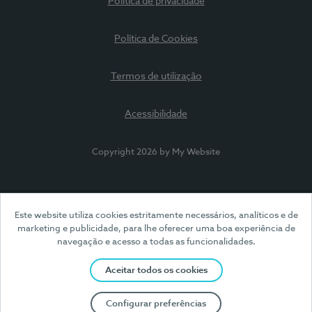
Política de privacidade
Política de Cookies
Termos de utilização
Acessibilidade
Copyright 2026 by My Website
Este website utiliza cookies estritamente necessários, analíticos e de
marketing e publicidade, para lhe oferecer uma boa experiência de
navegação e acesso a todas as funcionalidades.
Aceitar todos os cookies
Configurar preferências