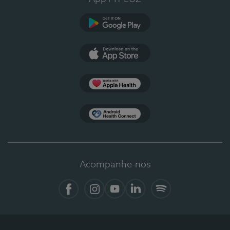
Google Play
App Store
Apple Health
Health Connect
Acompanhe-nos
Facebook
Instagram
YouTube
LinkedIn
Spotify