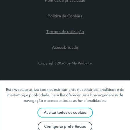
Política de privacidade
Política de Cookies
Termos de utilização
Acessibilidade
Copyright 2026 by My Website
Este website utiliza cookies estritamente necessários, analíticos e de
marketing e publicidade, para lhe oferecer uma boa experiência de
navegação e acesso a todas as funcionalidades.
Aceitar todos os cookies
Configurar preferências