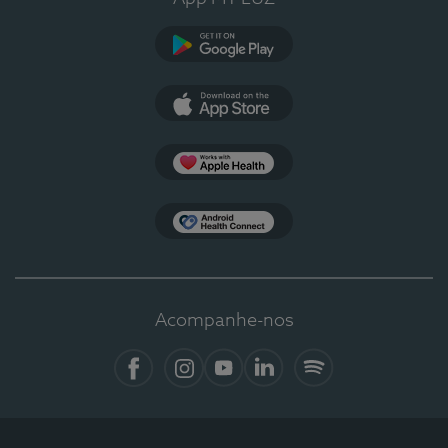
Google Play
App Store
Apple Health
Health Connect
Acompanhe-nos
Facebook
Instagram
YouTube
LinkedIn
Spotify