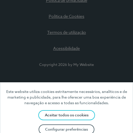
Política de privacidade
Política de Cookies
Termos de utilização
Acessibilidade
Copyright 2026 by My Website
Este website utiliza cookies estritamente necessários, analíticos e de
marketing e publicidade, para lhe oferecer uma boa experiência de
navegação e acesso a todas as funcionalidades.
Aceitar todos os cookies
Configurar preferências