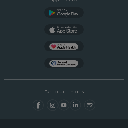
Google Play
App Store
Apple Health
Health Connect
Acompanhe-nos
Facebook
Instagram
YouTube
LinkedIn
Spotify