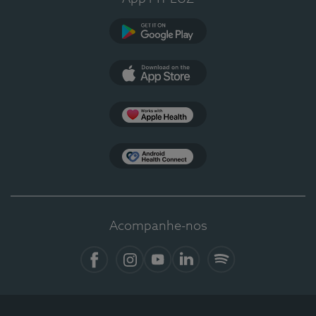
Google Play
App Store
Apple Health
Health Connect
Acompanhe-nos
Facebook
Instagram
YouTube
LinkedIn
Spotify