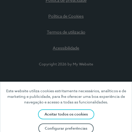
Política de privacidade
Política de Cookies
Termos de utilização
Acessibilidade
Copyright 2026 by My Website
Este website utiliza cookies estritamente necessários, analíticos e de
marketing e publicidade, para lhe oferecer uma boa experiência de
navegação e acesso a todas as funcionalidades.
Aceitar todos os cookies
Configurar preferências