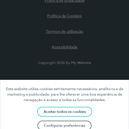
Política de privacidade
Política de Cookies
Termos de utilização
Acessibilidade
Copyright 2026 by My Website
Este website utiliza cookies estritamente necessários, analíticos e de
marketing e publicidade, para lhe oferecer uma boa experiência de
navegação e acesso a todas as funcionalidades.
Aceitar todos os cookies
Configurar preferências