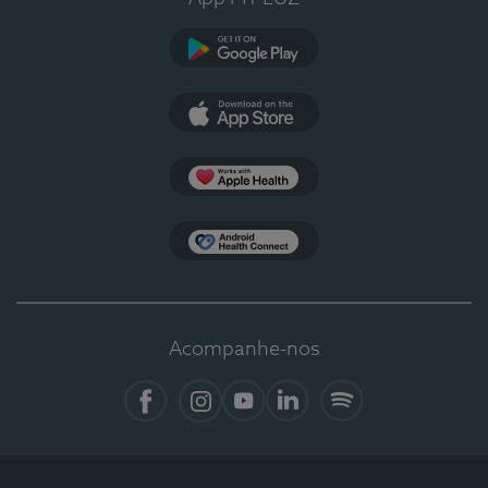
Google Play
App Store
Apple Health
Health Connect
Acompanhe-nos
Facebook
Instagram
YouTube
LinkedIn
Spotify