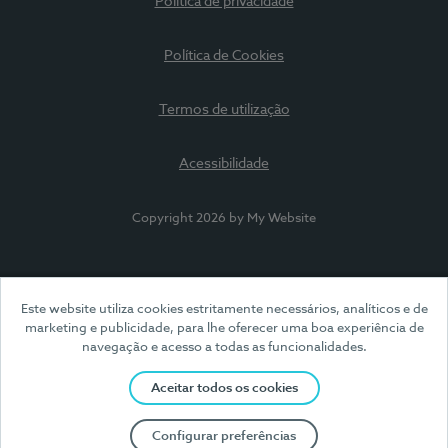
Política de privacidade
Política de Cookies
Termos de utilização
Acessibilidade
Copyright 2026 by My Website
Este website utiliza cookies estritamente necessários, analíticos e de
marketing e publicidade, para lhe oferecer uma boa experiência de
navegação e acesso a todas as funcionalidades.
Aceitar todos os cookies
Configurar preferências