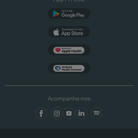
Google Play
App Store
Apple Health
Health Connect
Acompanhe-nos
Facebook
Instagram
YouTube
LinkedIn
Spotify