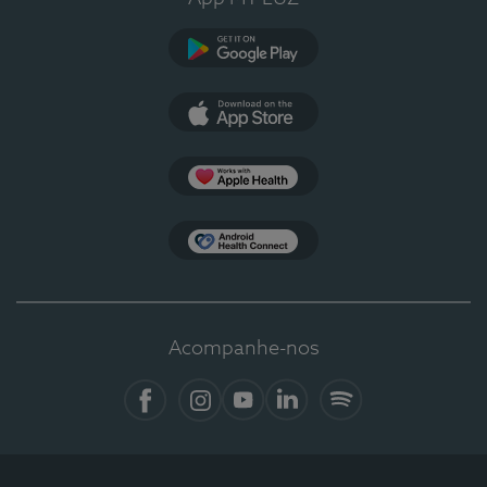
Google Play
App Store
Apple Health
Health Connect
Acompanhe-nos
Facebook
Instagram
YouTube
LinkedIn
Spotify