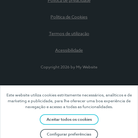
Política de privacidade
Política de Cookies
Termos de utilização
Acessibilidade
Copyright 2026 by My Website
Este website utiliza cookies estritamente necessários, analíticos e de
marketing e publicidade, para lhe oferecer uma boa experiência de
navegação e acesso a todas as funcionalidades.
Aceitar todos os cookies
Configurar preferências