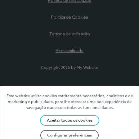
Política de privacidade
Política de Cookies
Termos de utilização
Acessibilidade
Copyright 2026 by My Website
Este website utiliza cookies estritamente necessários, analíticos e de
marketing e publicidade, para lhe oferecer uma boa experiência de
navegação e acesso a todas as funcionalidades.
Aceitar todos os cookies
Configurar preferências