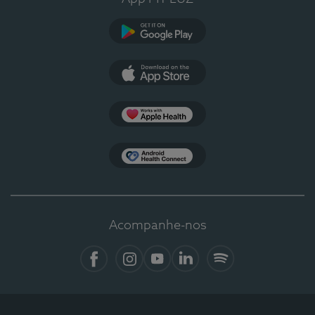
Google Play
App Store
Apple Health
Health Connect
Acompanhe-nos
Facebook
Instagram
YouTube
LinkedIn
Spotify