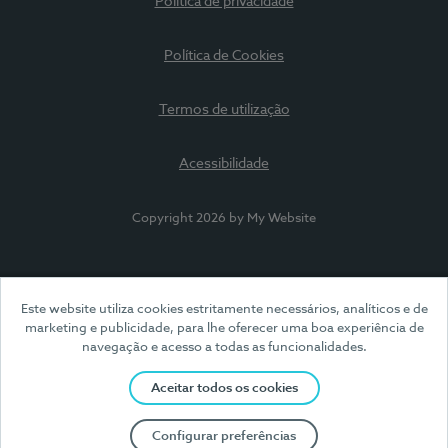
Política de privacidade
Política de Cookies
Termos de utilização
Acessibilidade
Copyright 2026 by My Website
Este website utiliza cookies estritamente necessários, analíticos e de
marketing e publicidade, para lhe oferecer uma boa experiência de
navegação e acesso a todas as funcionalidades.
Aceitar todos os cookies
Configurar preferências