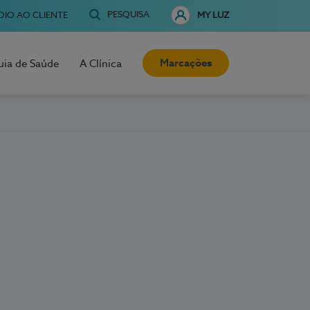
PESQUISA
OIO AO CLIENTE
MY LUZ
Marcações
uia de Saúde
A Clínica