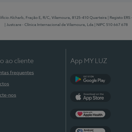
Edifício Alcharb, Fração E, R/C, Vilamoura, 8125-410 Quarteira
| Registo ERS
| Justcare - Clínica Internacional de Vilamoura, Lda
| NIPC 510 667 678
o ao cliente
App MY LUZ
ntas frequentes
ctos
Google Play
cte-nos
App Store
Apple Health