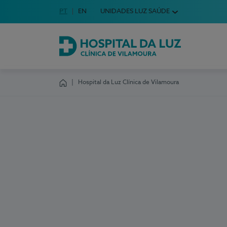
Idioma em Português
PT
English Language
EN
UNIDADES LUZ SAÚDE
Escolha o seu idioma
Hospital da Luz Clínica de Vilamoura
Hospital da Luz Clínica de Vilamoura
Homepage